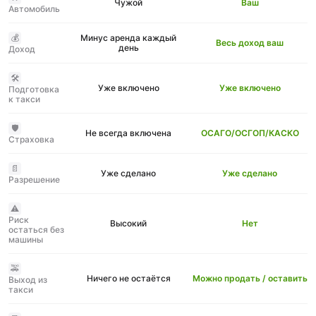
Чужой
Ваш
Автомобиль
💰
Минус аренда каждый
Весь доход ваш
день
Доход
🛠️
Уже включено
Уже включено
Подготовка
к такси
🛡️
Не всегда включена
ОСАГО/ОСГОП/КАСКО
Страховка
📄
Уже сделано
Уже сделано
Разрешение
⚠️
Риск
Высокий
Нет
остаться без
машины
🚕
Ничего не остаётся
Можно продать / оставить
Выход из
такси